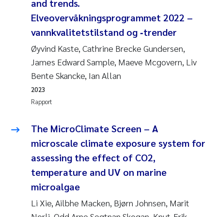
and trends.
Elveovervåkningsprogrammet 2022 –
vannkvalitetstilstand og ‐trender
Øyvind Kaste, Cathrine Brecke Gundersen,
James Edward Sample, Maeve Mcgovern, Liv
Bente Skancke, Ian Allan
2023
Rapport
The MicroClimate Screen – A
microscale climate exposure system for
assessing the effect of CO
2
,
temperature and UV on marine
microalgae
Li Xie, Ailbhe Macken, Bjørn Johnsen, Marit
Norli, Odd Arne Segtnan Skogan, Knut-Erik