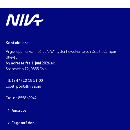
Kontakt oss
Vi gjør oppmerksom på at NIVA flytter hovedkontoret i Oslo til Campus
Ullevål.
Ny adresse fra 1. juni 2026 er:
Sognsveien 72, 0855 Oslo.
Tlf:
(+47) 22 18 51 00
Epost:
post@niva.no
Org. nr: 855869942
Ansatte
Fagområder