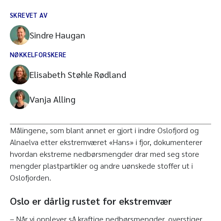
SKREVET AV
Sindre Haugan
NØKKELFORSKERE
Elisabeth Støhle Rødland
Vanja Alling
Målingene, som blant annet er gjort i indre Oslofjord og
Alnaelva etter ekstremværet «Hans» i fjor, dokumenterer
hvordan ekstreme nedbørsmengder drar med seg store
mengder plastpartikler og andre uønskede stoffer ut i
Oslofjorden.
Oslo er dårlig rustet for ekstremvær
– Når vi opplever så kraftige nedbørsmengder, overstiger