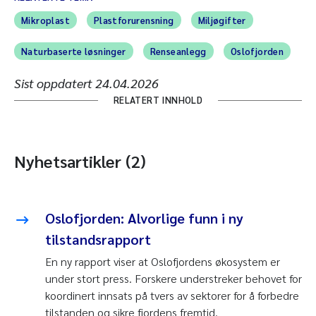
Mikroplast
Plastforurensning
Miljøgifter
Naturbaserte løsninger
Renseanlegg
Oslofjorden
Sist oppdatert
24.04.2026
RELATERT INNHOLD
Nyhetsartikler (2)
Oslofjorden: Alvorlige funn i ny
tilstandsrapport
En ny rapport viser at Oslofjordens økosystem er
under stort press. Forskere understreker behovet for
koordinert innsats på tvers av sektorer for å forbedre
tilstanden og sikre fjordens fremtid.