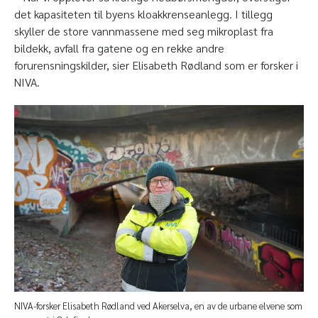
det kapasiteten til byens kloakkrenseanlegg. I tillegg
skyller de store vannmassene med seg mikroplast fra
bildekk, avfall fra gatene og en rekke andre
forurensningskilder, sier Elisabeth Rødland som er forsker i
NIVA.
NIVA-forsker Elisabeth Rødland ved Akerselva, en av de urbane elvene som