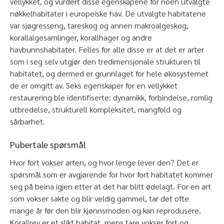
vellykket, og vurdert disse egenskapene for noen utvalgte
nøkkelhabitater i europeiske hav. De utvalgte habitatene
var sjøgresseng, tareskog og annen makroalgeskog,
korallalgesamlinger, korallhager og andre
havbunnshabitater. Felles for alle disse er at det er arter
som i seg selv utgjør den tredimensjonale strukturen til
habitatet, og dermed er grunnlaget for hele økosystemet
de er omgitt av. Seks egenskaper for en vellykket
restaurering ble identifiserte: dynamikk, forbindelse, romlig
utbredelse, strukturell kompleksitet, mangfold og
sårbarhet.
Pubertale spørsmål
Hvor fort vokser arten, og hvor lenge lever den? Det er
spørsmål som er avgjørende for hvor fort habitatet kommer
seg på beina igjen etter at det har blitt ødelagt. For en art
som vokser sakte og blir veldig gammel, tar det ofte
mange år før den blir kjønnsmoden og kan reprodusere.
Korallrev er et slikt habitat, mens tare vokser fort og