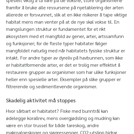
spesielt viktig å ta vare på de voksne, store organismene
framfor å bruke alle ressursene på nyetablering der arten
allerede er forsvunnet, slik at en ikke risikerer å tape viktige
habitat mens man venter på at de nye skal vokse til. En
mangslungen struktur er fundamentet for et rikt
økosystem med et mangfold av gener, arter, artssamfunn
og funksjoner; for de fleste typer habitater følger
mangfoldet naturlig med når habitatets fysiske struktur er
intakt. For andre typer av dyreliv på havbunnen, som ikke
er habitatformende arter, er det er trolig mer effektivt å
restaurere grupper av organismer som har ulike funksjoner
heller enn spesielle arter. Eksempler på slike grupper er
filtrerende og sedimentlevende organismer.
Skadelig aktivitet må stoppes
Hvor sårbart er habitatet? Fiske med bunntrål kan
ødelegge korallrev, mens overgjødsling og mudring kan
være en stor trussel for både tareskog, andre
makroalgeskoger og sjøgressenger. CO2-utslipp bidrar