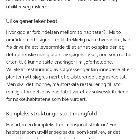
utvikler seg raskere.
Ulike gener leker best
Hvor god er forbindelsen mellom to habitater? Hvis to
områder med sjøgress er tilstrekkelig nære hverandre, kan
frø drive fra ett leveområde til et annet og spire der, og
det genetiske mangfoldet av sjøgress øker, noe som ruster
arten til å kunne takle endringer i miljøforholdene.
Vellykket restaurering av sjøgressenger kan innebære at en
planter nytt sjøgras nært et eksisterende sjøgrashabitat.
Men skal det monne, må storskala restaurering til; stor
romlig utbredelse av habitatet var et av suksesskriteriene
for nøkkelhabitatene som ble vurdert.
Kompleks struktur gir stort mangfold
Har arten en kompleks tredimensjonal struktur? For
habitater som utvikler seg sakte, som korallrev, er det