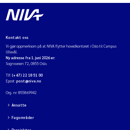
Kontakt oss
Vi gjør oppmerksom på at NIVA flytter hovedkontoret i Oslo til Campus
Ullevål.
Ny adresse fra 1. juni 2026 er:
Sognsveien 72, 0855 Oslo.
Tlf:
(+47) 22 18 51 00
Epost:
post@niva.no
Org. nr: 855869942
Ansatte
Fagområder
Prosjekter