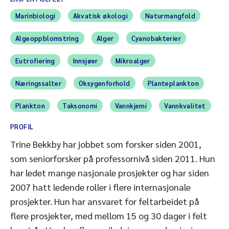
Marinbiologi
Akvatisk økologi
Naturmangfold
Algeoppblomstring
Alger
Cyanobakterier
Eutrofiering
Innsjøer
Mikroalger
Næringssalter
Oksygenforhold
Planteplankton
Plankton
Taksonomi
Vannkjemi
Vannkvalitet
PROFIL
Trine Bekkby har jobbet som forsker siden 2001,
som seniorforsker på professornivå siden 2011. Hun
har ledet mange nasjonale prosjekter og har siden
2007 hatt ledende roller i flere internasjonale
prosjekter. Hun har ansvaret for feltarbeidet på
flere prosjekter, med mellom 15 og 30 dager i felt