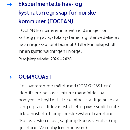
Eksperimentelle hav- og
kystnaturregnskap for norske
kommuner (EOCEAN)
EOCEAN kombinerer innovative løsninger for
kartlegging av kystøkosystemer og utarbeidelse av
naturregnskap for å bidra til å fylle kunnskapshull
innen kystforvaltningen i Norge.
Prosjektperiode:
2026
-
2028
OOMYCOAST
Det overordnede målet med OOMYCOAST er å
identifisere og karakterisere mangfoldet av
oomyceter knyttet til tre økologisk viktige arter av
tang og tare i tidevannsbeltet og øvre sublittorale
tidevannsbeltet langs norskekysten: blæretang
(
Fucus vesiculosus
), sagtang (
Fucus serratus
) og
grisetang (
Ascophyllum nodosum
).