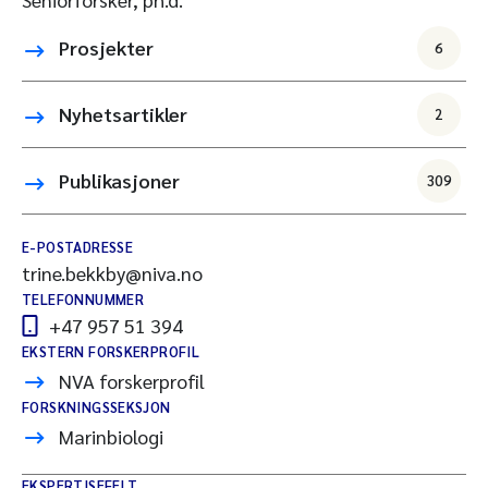
Prosjekter
6
Nyhetsartikler
2
Publikasjoner
309
E-POSTADRESSE
trine.bekkby@niva.no
TELEFONNUMMER
+47 957 51 394
EKSTERN FORSKERPROFIL
NVA forskerprofil
FORSKNINGSSEKSJON
Marinbiologi
EKSPERTISEFELT