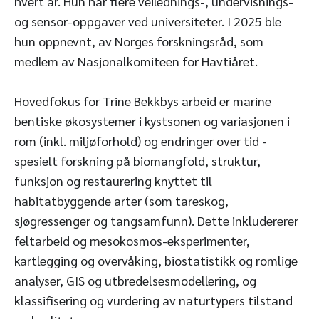
hvert år. Hun har flere veilednings-, undervisnings-
og sensor-oppgaver ved universiteter. I 2025 ble
hun oppnevnt, av Norges forskningsråd, som
medlem av Nasjonalkomiteen for Havtiåret.
Hovedfokus for Trine Bekkbys arbeid er marine
bentiske økosystemer i kystsonen og variasjonen i
rom (inkl. miljøforhold) og endringer over tid -
spesielt forskning på biomangfold, struktur,
funksjon og restaurering knyttet til
habitatbyggende arter (som tareskog,
sjøgressenger og tangsamfunn). Dette inkludererer
feltarbeid og mesokosmos-eksperimenter,
kartlegging og overvåking, biostatistikk og romlige
analyser, GIS og utbredelsesmodellering, og
klassifisering og vurdering av naturtypers tilstand