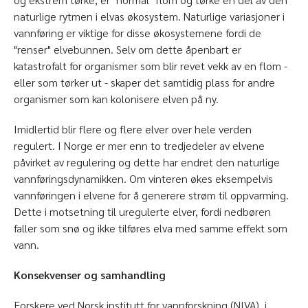
naturlige rytmen i elvas økosystem. Naturlige variasjoner i
vannføring er viktige for disse økosystemene fordi de
"renser" elvebunnen. Selv om dette åpenbart er
katastrofalt for organismer som blir revet vekk av en flom -
eller som tørker ut - skaper det samtidig plass for andre
organismer som kan kolonisere elven på ny.
Imidlertid blir flere og flere elver over hele verden
regulert. I Norge er mer enn to tredjedeler av elvene
påvirket av regulering og dette har endret den naturlige
vannføringsdynamikken. Om vinteren økes eksempelvis
vannføringen i elvene for å generere strøm til oppvarming.
Dette i motsetning til uregulerte elver, fordi nedbøren
faller som snø og ikke tilføres elva med samme effekt som
vann.
Konsekvenser og samhandling
Forskere ved Norsk institutt for vannforskning (NIVA), i