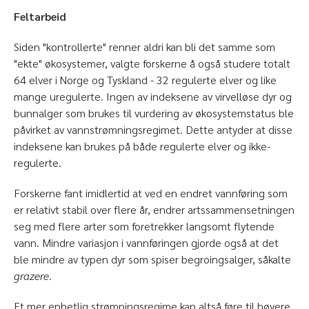
Feltarbeid
Siden "kontrollerte" renner aldri kan bli det samme som
"ekte" økosystemer, valgte forskerne å også studere totalt
64 elver i Norge og Tyskland - 32 regulerte elver og like
mange uregulerte. Ingen av indeksene av virvelløse dyr og
bunnalger som brukes til vurdering av økosystemstatus ble
påvirket av vannstrømningsregimet. Dette antyder at disse
indeksene kan brukes på både regulerte elver og ikke-
regulerte.
Forskerne fant imidlertid at ved en endret vannføring som
er relativt stabil over flere år, endrer artssammensetningen
seg med flere arter som foretrekker langsomt flytende
vann. Mindre variasjon i vannføringen gjorde også at det
ble mindre av typen dyr som spiser begroingsalger, såkalte
grazere
.
Et mer enhetlig strømningsregime kan altså føre til høyere