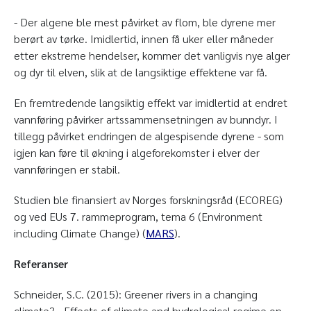
- Der algene ble mest påvirket av flom, ble dyrene mer
berørt av tørke. Imidlertid, innen få uker eller måneder
etter ekstreme hendelser, kommer det vanligvis nye alger
og dyr til elven, slik at de langsiktige effektene var få.
En fremtredende langsiktig effekt var imidlertid at endret
vannføring påvirker artssammensetningen av bunndyr. I
tillegg påvirket endringen de algespisende dyrene - som
igjen kan føre til økning i algeforekomster i elver der
vannføringen er stabil.
Studien ble finansiert av Norges forskningsråd (ECOREG)
og ved EUs 7. rammeprogram, tema 6 (Environment
including Climate Change) (
MARS
).
Referanser
Schneider, S.C. (2015): Greener rivers in a changing
climate? - Effects of climate and hydrological regime on