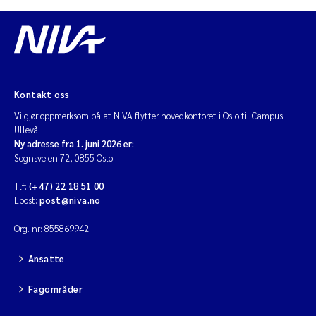
Kontakt oss
Vi gjør oppmerksom på at NIVA flytter hovedkontoret i Oslo til Campus
Ullevål.
Ny adresse fra 1. juni 2026 er:
Sognsveien 72, 0855 Oslo.
Tlf:
(+47) 22 18 51 00
Epost:
post@niva.no
Org. nr: 855869942
Ansatte
Fagområder