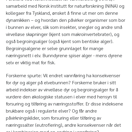
samarbeid med Norsk institutt for naturforskning (NINA) og
kollegaer fra Tyskland, ønsket å finne ut mer om denne
dynamikken – og hvordan den påvirker organismer som bor
i bunnen av elver, slik som insekter, snegler og andre små
virvelløse skapninger (kjent som makroinvertebrater), og
også begroingsalger (også kjent som bentiske alger).
Begroingsalgene er selve grunnlaget for mange
næringsnett i elv. Bunndyrene spiser alger - mens dyrene
selv er viktig mat for fisk.
Forskerne spurte: Vil endret vannføring ha konsekvenser
for dyr og alger på elvebunnen? Forskerne bruker i sitt
arbeid indekser av virvelløse dyr og begroingsalger for å
vurdere den økologiske statusen i elver med hensyn til
forsuring og tilføring av næringsstoffer. Er disse indeksene
brukbare også i regulerte elver? Og får andre
påvirkningskilder, som forsuring eller tilføring av
næringssalter (eutrofiering), andre konsekvenser når det
er i kombinasjon med en endring i vannføring?