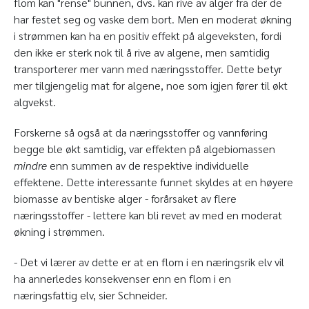
flom kan "rense" bunnen, dvs. kan rive av alger fra der de
har festet seg og vaske dem bort. Men en moderat økning
i strømmen kan ha en positiv effekt på algeveksten, fordi
den ikke er sterk nok til å rive av algene, men samtidig
transporterer mer vann med næringsstoffer. Dette betyr
mer tilgjengelig mat for algene, noe som igjen fører til økt
algvekst.
Forskerne så også at da næringsstoffer og vannføring
begge ble økt samtidig, var effekten på algebiomassen
mindre
enn summen av de respektive individuelle
effektene. Dette interessante funnet skyldes at en høyere
biomasse av bentiske alger - forårsaket av flere
næringsstoffer - lettere kan bli revet av med en moderat
økning i strømmen.
- Det vi lærer av dette er at en flom i en næringsrik elv vil
ha annerledes konsekvenser enn en flom i en
næringsfattig elv, sier Schneider.