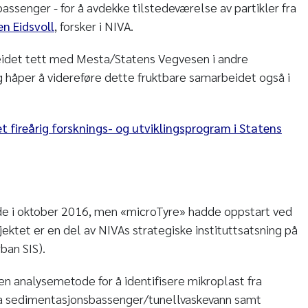
assenger - for å avdekke tilstedeværelse av partikler fra
en Eidsvoll
, forsker i NIVA.
eidet tett med Mesta/Statens Vegvesen i andre
og håper å videreføre dette fruktbare samarbeidet også i
 fireårig forsknings- og utviklingsprogram i Statens
ede i oktober 2016, men «microTyre» hadde oppstart ved
ektet er en del av NIVAs strategiske instituttsatsning på
ban SIS).
 en analysemetode for å identifisere mikroplast fra
fra sedimentasjonsbassenger/tunellvaskevann samt