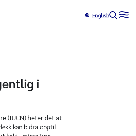
English
entlig i
ure (IUCN) heter det at
ekk kan bidra opptil
kt kalt «microTyre»