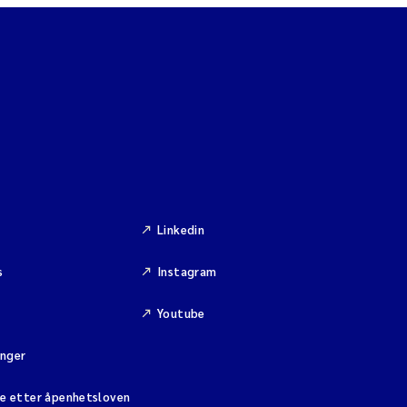
Linkedin
s
Instagram
Youtube
inger
se etter åpenhetsloven