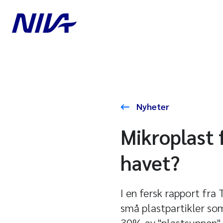
Nyheter
Mikroplast f
havet?
I en fersk rapport fra
små plastpartikler som
30% av "plastsuppen" 