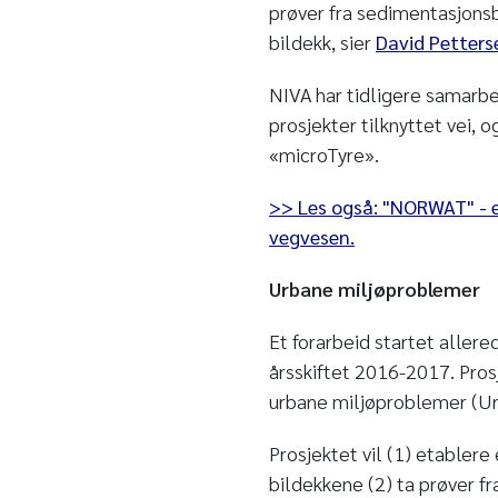
prøver fra sedimentasjonsb
bildekk, sier
David Petters
NIVA har tidligere samarb
prosjekter tilknyttet vei, 
«microTyre».
>> Les også: "NORWAT" - et
vegvesen.
Urbane miljøproblemer
Et forarbeid startet aller
årsskiftet 2016-2017. Prosj
urbane miljøproblemer (Ur
Prosjektet vil (1) etablere
bildekkene (2) ta prøver 