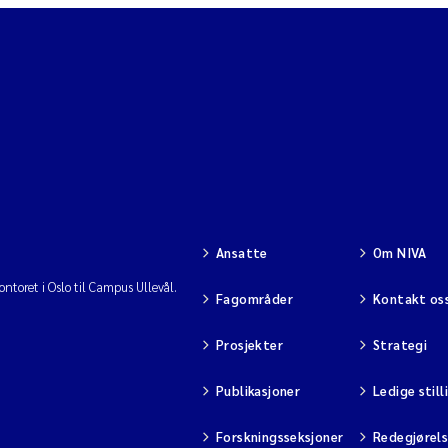
Ansatte
Om NIVA
ntoret i Oslo til Campus Ullevål.
Fagområder
Kontakt os
Prosjekter
Strategi
Publikasjoner
Ledige still
Forskningsseksjoner
Redegjørel