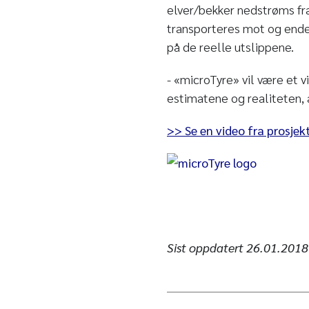
elver/bekker nedstrøms fra 
transporteres mot og ender
på de reelle utslippene.
- «microTyre» vil være et v
estimatene og realiteten, 
>> Se en video fra prosjek
Sist oppdatert
26.01.2018