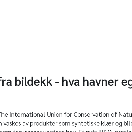
ra bildekk - hva havner eg
 The International Union for Conservation of Nat
 vaskes av produkter som syntetiske klær og bild
som forurenser verdens hav. Et nytt NIVA-prosje