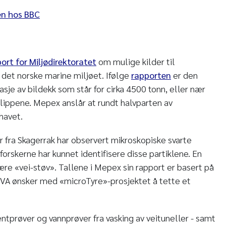
en hos BBC
ort for Miljødirektoratet
om mulige kilder til
l det norske marine miljøet. Ifølge
rapporten
er den
tasje av bildekk som står for cirka 4500 tonn, eller nær
slippene. Mepex anslår at rundt halvparten av
havet.
r fra Skagerrak har observert mikroskopiske svarte
 forskerne har kunnet identifisere disse partiklene. En
ære «vei-støv». Tallene i Mepex sin rapport er basert på
IVA ønsker med «microTyre»-prosjektet å tette et
imentprøver og vannprøver fra vasking av veituneller - samt