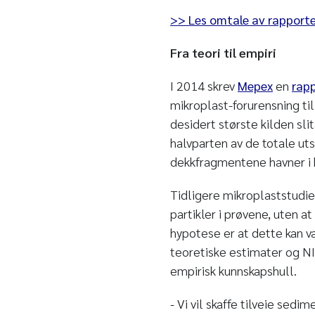
>> Les omtale av rapport
Fra teori til empiri
I 2014 skrev
Mepex
en
rapp
mikroplast-forurensning ti
desidert største kilden sli
halvparten av de totale ut
dekkfragmentene havner i 
Tidligere mikroplaststudie
partikler i prøvene, uten at
hypotese er at dette kan v
teoretiske estimater og N
empirisk kunnskapshull.
- Vi vil skaffe tilveie sed