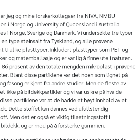
e har jeg og mine forskerkollegaer fra NIVA, NMBU
n i Norge og University of Queensland i Australia
es i Norge, Sverige og Danmark. Vi undersøkte tre typer
 en type steinsalt fra Tyskland, og alle prøvene
nt ti ulike plasttyper, inkludert plasttyper som PET og
ker og matemballasje og er vanlig å finne ute i naturen.
t 86 prosent av den totale mengden mikroplast i prøvene
ler. Blant disse partiklene var det noen som lignet på
 og fasong er kjent fra andre studier. Men de fleste av
et ikke på bildekkpartikler og vi var usikre på hva de
 disse partiklene var at de hadde et høyt innhold av et
ack. Dette stoffet kan dannes ved ufullstendig
toff. Men det er også et viktig tilsetningsstoff i
 bildekk, og er med på å forsterke gummien.
jente svarte partiklene var brukte vi en analysemetode