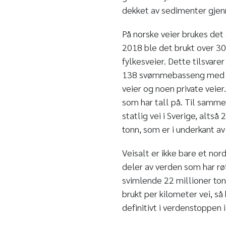
dekket av sedimenter gjenn
På norske veier brukes det 
2018 ble det brukt over 300
fylkesveier. Dette tilsvarer
138 svømmebasseng med sa
veier og noen private veie
som har tall på. Til samme
statlig vei i Sverige, alts
tonn, som er i underkant av
Veisalt er ikke bare et no
deler av verden som har rø
svimlende 22 millioner tonn
brukt per kilometer vei, så
definitivt i verdenstoppen i