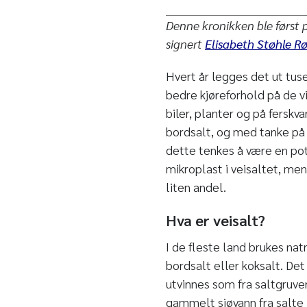
Denne kronikken ble først 
signert
Elisabeth Støhle R
Hvert år legges det ut tusen
bedre kjøreforhold på de vi
biler, planter og på ferskva
bordsalt, og med tanke på 
dette tenkes å være en pote
mikroplast i veisaltet, me
liten andel.
Hva er veisalt?
I de fleste land brukes nat
bordsalt eller koksalt. Det 
utvinnes som fra saltgruver
gammelt sjøvann fra salte 