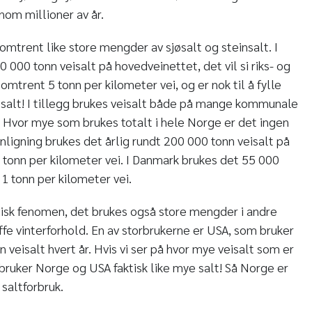
om millioner av år.
omtrent like store mengder av sjøsalt og steinsalt. I
 000 tonn veisalt på hovedveinettet, det vil si riks- og
 omtrent 5 tonn per kilometer vei, og er nok til å fylle
lt! I tillegg brukes veisalt både på mange kommunale
r. Hvor mye som brukes totalt i hele Norge er det ingen
nligning brukes det årlig rundt 200 000 tonn veisalt på
å 2 tonn per kilometer vei. I Danmark brukes det 55 000
 1 tonn per kilometer vei.
rdisk fenomen, det brukes også store mengder i andre
ffe vinterforhold. En av storbrukerne er USA, som bruker
 veisalt hvert år. Hvis vi ser på hvor mye veisalt som er
 bruker Norge og USA faktisk like mye salt! Så Norge er
 saltforbruk.