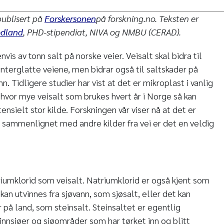
publisert på
Forskersonen
på forskning.no. Teksten er
ødland
,
PHD-stipendiat, NIVA og NMBU (CERAD).
vis av tonn salt på norske veier. Veisalt skal bidra til
nterglatte veiene, men bidrar også til saltskader på
nn. Tidligere studier har vist at det er mikroplast i vanlig
hvor mye veisalt som brukes hvert år i Norge så kan
nsielt stor kilde. Forskningen vår viser nå at det er
n sammenlignet med andre kilder fra vei er det en veldig
riumklorid som veisalt. Natriumklorid er også kjent som
kan utvinnes fra sjøvann, som sjøsalt, eller det kan
 på land, som steinsalt. Steinsaltet er egentlig
innsjøer og sjøområder som har tørket inn og blitt