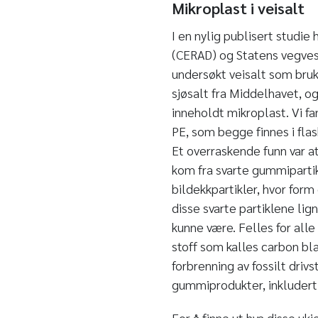
Mikroplast i veisalt
I en nylig publisert studi
(CERAD) og Statens vegvese
undersøkt veisalt som bruk
sjøsalt fra Middelhavet, og
inneholdt mikroplast. Vi fa
PE, som begge finnes i flas
Et overraskende funn var a
kom fra svarte gummipartik
bildekkpartikler, hvor form
disse svarte partiklene lign
kunne være. Felles for alle
stoff som kalles carbon bl
forbrenning av fossilt drivs
gummiprodukter, inkludert
For å finne ut hva disse uk