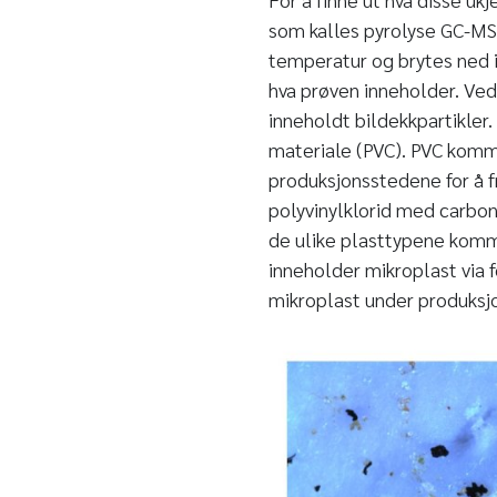
som kalles pyrolyse GC-MS
temperatur og brytes ned 
hva prøven inneholder. Ved
inneholdt bildekkpartikler.
materiale (PVC). PVC komme
produksjonsstedene for å fr
polyvinylklorid med carbon b
de ulike plasttypene komme
inneholder mikroplast via f
mikroplast under produksj