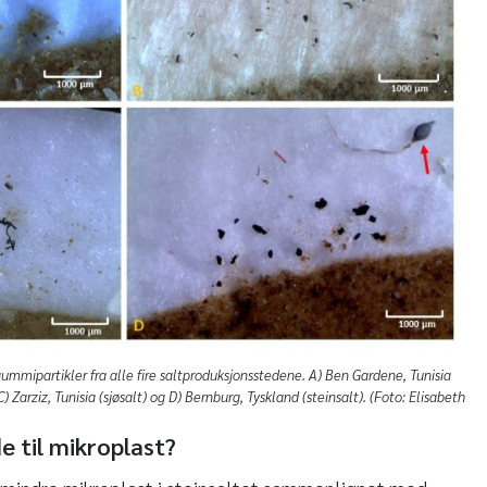
gummipartikler fra alle fire saltproduksjonsstedene. A) Ben Gardene, Tunisia
 C) Zarziz, Tunisia (sjøsalt) og D) Bernburg, Tyskland (steinsalt). (Foto: Elisabeth
de til mikroplast?