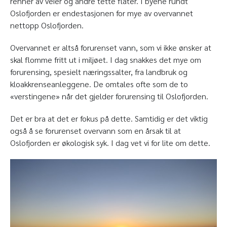
renner av veier og andre tette flater. I byene rundt
Oslofjorden er endestasjonen for mye av overvannet
nettopp Oslofjorden.
Overvannet er altså forurenset vann, som vi ikke ønsker at
skal flomme fritt ut i miljøet. I dag snakkes det mye om
forurensing, spesielt næringssalter, fra landbruk og
kloakkrenseanleggene. De omtales ofte som de to
«verstingene» når det gjelder forurensing til Oslofjorden.
Det er bra at det er fokus på dette. Samtidig er det viktig
også å se forurenset overvann som en årsak til at
Oslofjorden er økologisk syk. I dag vet vi for lite om dette.