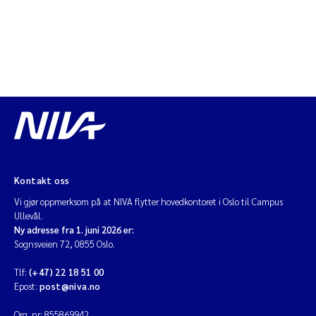
Kontakt oss
Vi gjør oppmerksom på at NIVA flytter hovedkontoret i Oslo til Campus
Ullevål.
Ny adresse fra 1. juni 2026 er:
Sognsveien 72, 0855 Oslo.
Tlf:
(+47) 22 18 51 00
Epost:
post@niva.no
Org. nr: 855869942