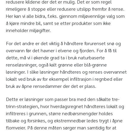
redusere kildene der det er mulig. Det er som regel
rimeligere å stoppe eller redusere utslipp fremfor å rense.
Her kan vi alle bidra, f.eks. gjennom miljøvennlige valg som
å kjøre mindre bil, samt se etter produkter som ikke
inneholder miljøgifter.
For det andre er det viktig å håndtere forurenset snø og
overvann før det havner i elvene og fjorden. For å få til
dette, må vi i økende grad ta i bruk naturbaserte
renseløsninger, også kalt grønne eller blå-grønne
løsninger. I slike løsninger håndteres og renses overvannet
lokalt ved bruk av for eksempel infiltrasjon i regnbed eller
bruk av åpne rensedammer der det er plass.
Dette er løsninger som passer bra med den såkalte tre-
trinn-strategien, hvor hverdagsregnet håndteres lokalt og
infiltreres i grunnen, større nedbørsmengder holdes
tilbake og forsinkes, og ekstremnedbør ledes trygt i åpne
flomveier. På denne måten sørger man samtidig for at