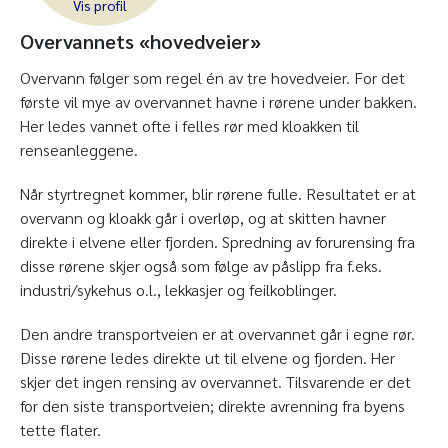
Overvannets «hovedveier»
Overvann følger som regel én av tre hovedveier. For det
første vil mye av overvannet havne i rørene under bakken.
Her ledes vannet ofte i felles rør med kloakken til
renseanleggene.
Når styrtregnet kommer, blir rørene fulle. Resultatet er at
overvann og kloakk går i overløp, og at skitten havner
direkte i elvene eller fjorden. Spredning av forurensing fra
disse rørene skjer også som følge av påslipp fra f.eks.
industri/sykehus o.l., lekkasjer og feilkoblinger.
Den andre transportveien er at overvannet går i egne rør.
Disse rørene ledes direkte ut til elvene og fjorden. Her
skjer det ingen rensing av overvannet. Tilsvarende er det
for den siste transportveien; direkte avrenning fra byens
tette flater.