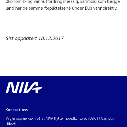
økonomisk og vannutfordringsmessig, samtidig som begge
land har de samme forpliktelsene under EUs vanndirektiv.
Sist oppdatert
18.12.2017
Kontakt oss
Vi gjør oppmerksom på at NIVA flytter hovedkontoret i Oslo til Campus
Ullevål.