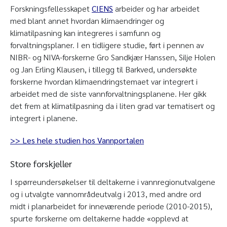
Forskningsfellesskapet
CIENS
arbeider og har arbeidet
med blant annet hvordan klimaendringer og
klimatilpasning kan integreres i samfunn og
forvaltningsplaner. I en tidligere studie, ført i pennen av
NIBR- og NIVA-forskerne Gro Sandkjær Hanssen, Silje Holen
og Jan Erling Klausen, i tillegg til Barkved, undersøkte
forskerne hvordan klimaendringstemaet var integrert i
arbeidet med de siste vannforvaltningsplanene. Her gikk
det frem at klimatilpasning da i liten grad var tematisert og
integrert i planene.
>> Les hele studien hos Vannportalen
Store forskjeller
I spørreundersøkelser til deltakerne i vannregionutvalgene
og i utvalgte vannområdeutvalg i 2013, med andre ord
midt i planarbeidet for inneværende periode (2010-2015),
spurte forskerne om deltakerne hadde «opplevd at