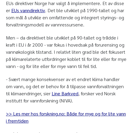
EUs direktiver Norge har valgt å implementere. Et av disse
er
EUs vanndirektiv
. Det ble utviklet på 1990-tallet og har
som mål å utvikle en omfattende og integrert styrings- og
forvaltningsmodell av vannressursene.
Men – da direktivet ble utviklet på 90-tallet og trådde i
kraft i EU i år 2000 - var fokus i hovedsak på forurensing og
vannøkologisk tilstand. I relativt liten grad ble det fokusert
på klimarelaterte utfordringer koblet til for lite eller for mye
vann - og for lite eller for mye vann til feil tid.
- Svært mange konsekvenser av et endret klima handler
om vann, og det er behov for å tilpasse vannforvaltningen
til klimaendringer, sier
Line Barkved
, forsker ved Norsk
institutt for vannforskning (NIVA).
>> Les mer hos forskning.no: Både for mye og for lite vann
i fremtiden