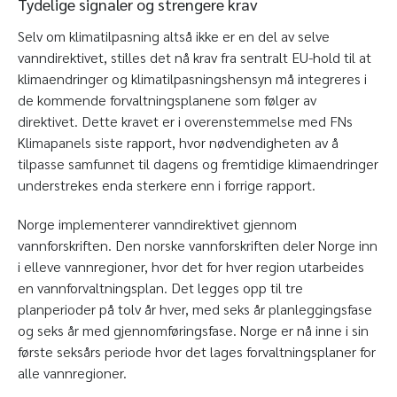
Tydelige signaler og strengere krav
Selv om klimatilpasning altså ikke er en del av selve
vanndirektivet, stilles det nå krav fra sentralt EU-hold til at
klimaendringer og klimatilpasningshensyn må integreres i
de kommende forvaltningsplanene som følger av
direktivet. Dette kravet er i overenstemmelse med FNs
Klimapanels siste rapport, hvor nødvendigheten av å
tilpasse samfunnet til dagens og fremtidige klimaendringer
understrekes enda sterkere enn i forrige rapport.
Norge implementerer vanndirektivet gjennom
vannforskriften. Den norske vannforskriften deler Norge inn
i elleve vannregioner, hvor det for hver region utarbeides
en vannforvaltningsplan. Det legges opp til tre
planperioder på tolv år hver, med seks år planleggingsfase
og seks år med gjennomføringsfase. Norge er nå inne i sin
første seksårs periode hvor det lages forvaltningsplaner for
alle vannregioner.