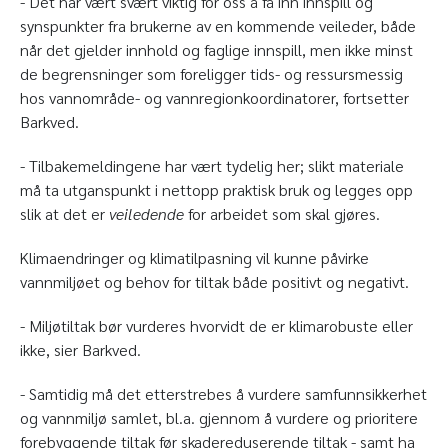
- Det har vært svært viktig for oss å få inn innspill og
synspunkter fra brukerne av en kommende veileder, både
når det gjelder innhold og faglige innspill, men ikke minst
de begrensninger som foreligger tids- og ressursmessig
hos vannområde- og vannregionkoordinatorer, fortsetter
Barkved.
- Tilbakemeldingene har vært tydelig her; slikt materiale
må ta utganspunkt i nettopp praktisk bruk og legges opp
slik at det er
veiledende
for arbeidet som skal gjøres.
Klimaendringer og klimatilpasning vil kunne påvirke
vannmiljøet og behov for tiltak både positivt og negativt.
- Miljøtiltak bør vurderes hvorvidt de er klimarobuste eller
ikke, sier Barkved.
- Samtidig må det etterstrebes å vurdere samfunnsikkerhet
og vannmiljø samlet, bl.a. gjennom å vurdere og prioritere
forebyggende tiltak før skadereduserende tiltak - samt ha