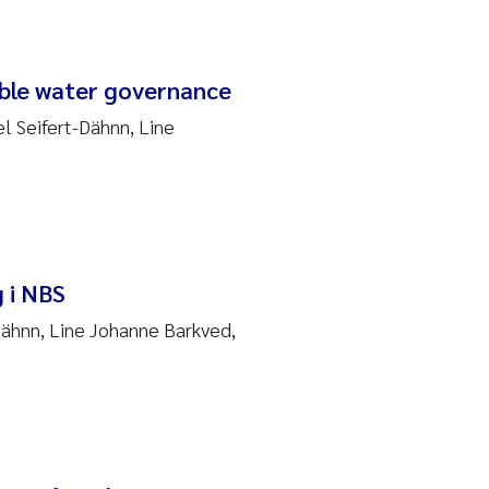
able water governance
l Seifert-Dähnn, Line
 i NBS
Dähnn, Line Johanne Barkved,