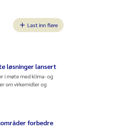
Last inn flere
e løsninger lansert
ger i møte med klima- og
ker om virkemidler og
ntområder forbedre