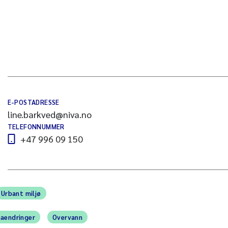
E-POSTADRESSE
line.barkved@niva.no
TELEFONNUMMER
+47 996 09 150
Urbant miljø
maendringer
Overvann