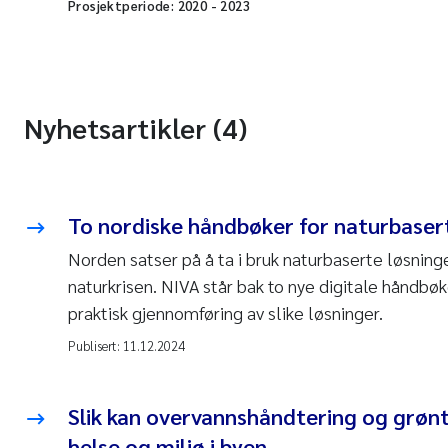
Prosjektperiode:
2020
-
2023
Nyhetsartikler (4)
To nordiske håndbøker for naturbasert
Norden satser på å ta i bruk naturbaserte løsnin
naturkrisen. NIVA står bak to nye digitale håndbø
praktisk gjennomføring av slike løsninger.
Publisert:
11.12.2024
Slik kan overvannshåndtering og grø
helse og miljø i byen