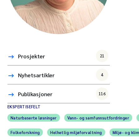
Prosjekter
21
Nyhetsartikler
4
Publikasjoner
116
EKSPERTISEFELT
Naturbaserte løsninger
Vann- og samfunnsutfordringer
Folkeforskning
Helhetlig miljøforvaltning
Miljø- og kli