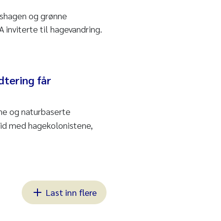
akshagen og grønne
 inviterte til hagevandring.
dtering får
ne og naturbaserte
eid med hagekolonistene,
Last inn flere