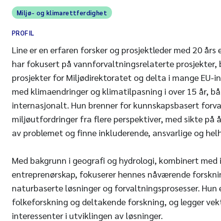
Miljø- og klimarettferdighet
PROFIL
Line er en erfaren forsker og prosjektleder med 20 års 
har fokusert på vannforvaltningsrelaterte prosjekter, 
prosjekter for Miljødirektoratet og delta i mange EU-in
med klimaendringer og klimatilpasning i over 15 år, bå
internasjonalt. Hun brenner for kunnskapsbasert forval
miljøutfordringer fra flere perspektiver, med sikte på å
av problemet og finne inkluderende, ansvarlige og helh
Med bakgrunn i geografi og hydrologi, kombinert med 
entreprenørskap, fokuserer hennes nåværende forsknin
naturbaserte løsninger og forvaltningsprosesser. Hun e
folkeforskning og deltakende forskning, og legger vek
interessenter i utviklingen av løsninger.