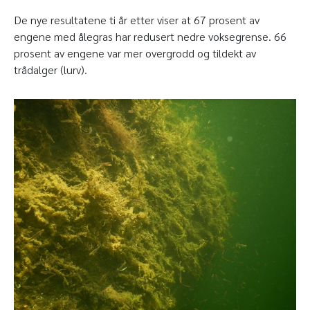
De nye resultatene ti år etter viser at 67 prosent av
engene med ålegras har redusert nedre voksegrense. 66
prosent av engene var mer overgrodd og tildekt av
trådalger (lurv).