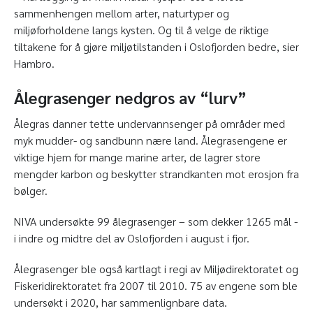
sammenhengen mellom arter, naturtyper og
miljøforholdene langs kysten. Og til å velge de riktige
tiltakene for å gjøre miljøtilstanden i Oslofjorden bedre, sier
Hambro.
Ålegrasenger nedgros av “lurv”
Ålegras danner tette undervannsenger på områder med
myk mudder- og sandbunn nære land. Ålegrasengene er
viktige hjem for mange marine arter, de lagrer store
mengder karbon og beskytter strandkanten mot erosjon fra
bølger.
NIVA undersøkte 99 ålegrasenger – som dekker 1265 mål -
i indre og midtre del av Oslofjorden i august i fjor.
Ålegrasenger ble også kartlagt i regi av Miljødirektoratet og
Fiskeridirektoratet fra 2007 til 2010. 75 av engene som ble
undersøkt i 2020, har sammenlignbare data.