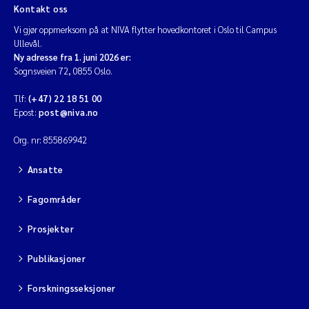
Kontakt oss
Vi gjør oppmerksom på at NIVA flytter hovedkontoret i Oslo til Campus
Ullevål.
Ny adresse fra 1. juni 2026 er:
Sognsveien 72, 0855 Oslo.
Tlf:
(+47) 22 18 51 00
Epost:
post@niva.no
Org. nr: 855869942
Ansatte
Fagområder
Prosjekter
Publikasjoner
Forskningsseksjoner