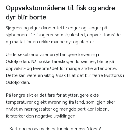
Oppvekstområdene til fisk og andre
dyr blir borte
Sjøgress og alger danner tette enger og skoger på
sjøbunnen. De fungerer som skjulested, oppvekstområde
og matfat for en rekke marine dyr og planter.
Undersøkelsene viser en ytterligere forverring i
Oslofjorden. Når sukkertareskogen forsvinner, blir også
oppvekst- og leveområdet for mange andre arter borte.
Dette kan være en viktig årsak til at det blir færre kysttorsk i
Oslofjorden.
På lengre sikt er det fare for at ytterligere økte
temperaturer og økt avrenning fra land, som igjen øker
nivået av næringssalter og mengde partikler i sjøen,
forsterker den negative utviklingen.
– Kartlegging av marin natur hjelper oss å forstå