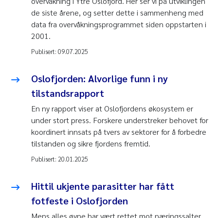
overvåkning i Ytre Oslofjord. Her ser vi på utviklingen
de siste årene, og setter dette i sammenheng med
data fra overvåkningsprogrammet siden oppstarten i
2001.
Publisert:
09.07.2025
Oslofjorden: Alvorlige funn i ny
tilstandsrapport
En ny rapport viser at Oslofjordens økosystem er
under stort press. Forskere understreker behovet for
koordinert innsats på tvers av sektorer for å forbedre
tilstanden og sikre fjordens fremtid.
Publisert:
20.01.2025
Hittil ukjente parasitter har fått
fotfeste i Oslofjorden
Mens alles øyne har vært rettet mot næringssalter,