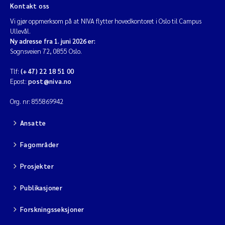
Kontakt oss
Vi gjør oppmerksom på at NIVA flytter hovedkontoret i Oslo til Campus
Ullevål.
Ny adresse fra 1. juni 2026 er:
Sognsveien 72, 0855 Oslo.
Tlf:
(+47) 22 18 51 00
Epost:
post@niva.no
Org. nr: 855869942
Ansatte
Fagområder
Prosjekter
Publikasjoner
Forskningsseksjoner