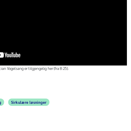
ian Vogelsang er tilgjengelig her (fra 8:25).
g
Sirkulære løsninger