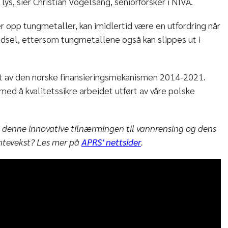
 lys, sier Christian Vogelsang, seniorforsker i NIVA.
r opp tungmetaller, kan imidlertid være en utfordring når
dsel, ettersom tungmetallene også kan slippes ut i
rt av den norske finansieringsmekanismen 2014-2021.
med å kvalitetssikre arbeidet utført av våre polske
m denne innovative tilnærmingen til vannrensing og dens
antevekst? Les mer på
APRS' nettsider
.