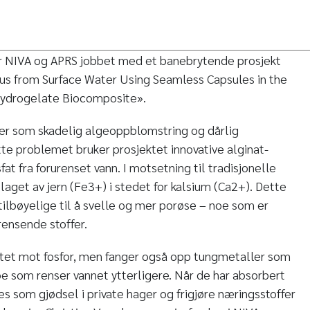
har NIVA og APRS jobbet med et banebrytende prosjekt
us from Surface Water Using Seamless Capsules in the
Hydrogelate Biocomposite».
mer som skadelig algeoppblomstring og dårlig
tte problemet bruker prosjektet innovative alginat-
at fra forurenset vann. I motsetning til tradisjonelle
laget av jern (Fe3+) i stedet for kalsium (Ca2+). Dette
tilbøyelige til å svelle og mer porøse – noe som er
rensende stoffer.
ettet mot fosfor, men fanger også opp tungmetaller som
e som renser vannet ytterligere. Når de har absorbert
es som gjødsel i private hager og frigjøre næringsstoffer