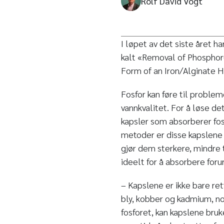
Rolf David Vogt
I løpet av det siste året 
kalt «Removal of Phosphor
Form of an Iron/Alginate 
Fosfor kan føre til proble
vannkvalitet. For å løse de
kapsler som absorberer fosf
metoder er disse kapslene 
gjør dem sterkere, mindre 
ideelt for å absorbere foru
– Kapslene er ikke bare r
bly, kobber og kadmium, no
fosforet, kan kapslene bruk