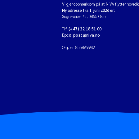
Vi gjør oppmerksom på at NIVA flytter hovedko
Ny adresse fra 1. juni 2026 er:
Sognsveien 72, 0855 Oslo.
Tlf:
(+47) 22 18 51 00
Epost:
post@niva.no
Org. nr: 855869942