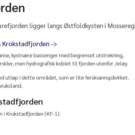
orden
refjorden ligger langs Østfoldkysten i Mosseregi
a Krokstadfjorden ->
runne, kystnære bassenger med begrenset utstrekning,
rskler, men hydrografisk koblet til fjorden utenfor Jeløy.
ed utløp i dette området, som er lite ferskvannspåvirket.
bruksland.
kstadfjorden
 i Krokstadfjorden (KF-1).