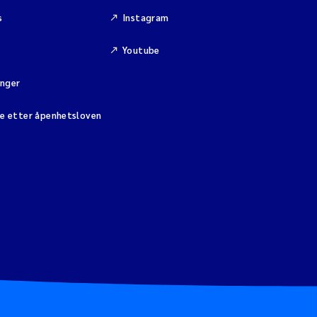
s
Instagram
Youtube
inger
se etter åpenhetsloven