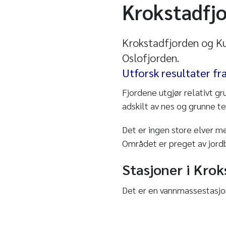
Krokstadfj
Krokstadfjorden og Ku
Oslofjorden.
Utforsk resultater fr
Fjordene utgjør relativt g
adskilt av nes og grunne te
Det er ingen store elver m
Området er preget av jord
Stasjoner i Kro
Det er en vannmassestasjon