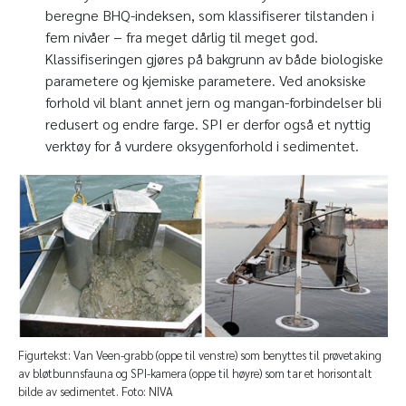
beregne BHQ-indeksen, som klassifiserer tilstanden i
fem nivåer − fra meget dårlig til meget god.
Klassifiseringen gjøres på bakgrunn av både biologiske
parametere og kjemiske parametere. Ved anoksiske
forhold vil blant annet jern og mangan-forbindelser bli
redusert og endre farge. SPI er derfor også et nyttig
verktøy for å vurdere oksygenforhold i sedimentet.
Figurtekst: Van Veen-grabb (oppe til venstre) som benyttes til prøvetaking
av bløtbunnsfauna og SPI-kamera (oppe til høyre) som tar et horisontalt
bilde av sedimentet. Foto: NIVA