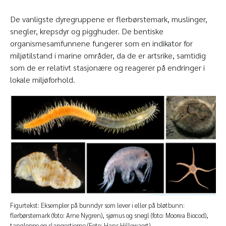
De vanligste dyregruppene er flerbørstemark, muslinger,
snegler, krepsdyr og pigghuder. De bentiske
organismesamfunnene fungerer som en indikator for
miljøtilstand i marine områder, da de er artsrike, samtidig
som de er relativt stasjonære og reagerer på endringer i
lokale miljøforhold.
Figurtekst: Eksempler på bunndyr som lever i eller på bløtbunn:
flerbørstemark (foto: Arne Nygren), sjømus og snegl (foto: Moorea Biocod),
tangloppe og slangestjerne (Foto: Hans Hillewaert).