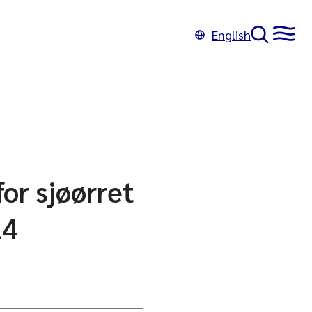
English
for sjøørret
24