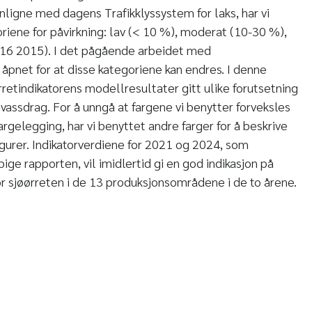
ligne med dagens Trafikklyssystem for laks, har vi
ene for påvirkning: lav (< 10 %), moderat (10-30 %),
. 16 2015). I det pågående arbeidet med
pnet for at disse kategoriene kan endres. I denne
rretindikatorens modellresultater gitt ulike forutsetning
vassdrag. For å unngå at fargene vi benytter forveksles
rgelegging, har vi benyttet andre farger for å beskrive
igurer. Indikatorverdiene for 2021 og 2024, som
ige rapporten, vil imidlertid gi en god indikasjon på
r sjøørreten i de 13 produksjonsområdene i de to årene.