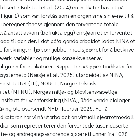
liserte Bolstad et al. (2024) en indikator basert på
𝑡𝑎, Figur 1) som kan forstås som en organisme sin evne til å
i beregner fitness gjennom den forventede totale
tså antall avkom (befrukta egg) en sjøørret er forventet
t egg til den dør. I det påfølgende arbeidet ledet NINA et
 forskningsmiljø som jobber med sjøørret for å beskrive
verk, variabler og mulige konse-kvenser av
il grunn for indikatoren. Rapporten «Sjøørretindikator for
ssystemet» (Næsje et al. 2025) utarbeidet av NINA,
sinstituttet (HI), NORCE, Norges teknisk-
sitet (NTNU), Norges miljø- og biovitenskapelige
institutt for vannforskning (NIVA), Rådgivende biologer
åking ble oversendt NFD i februar 2025. For å
dikatoren har vi nå utarbeidet en virtuell sjøørretmodell
rdier som representerer den forventede luseinduserte
rste- og andregangsvandrende sjøørrethunner fra 1028