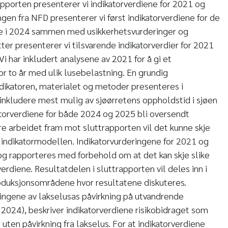
apporten presenterer vi indikatorverdiene for 2021 og
ingen fra NFD presenterer vi først indikatorverdiene for de
e i 2024 sammen med usikkerhetsvurderinger og
tter presenterer vi tilsvarende indikatorverdier for 2021
Vi har inkludert analysene av 2021 for å gi et
 to år med ulik lusebelastning. En grundig
dikatoren, materialet og metoder presenteres i
inkludere mest mulig av sjøørretens oppholdstid i sjøen
atorverdiene for både 2024 og 2025 bli oversendt
re arbeidet fram mot sluttrapporten vil det kunne skje
 indikatormodellen. Indikatorvurderingene for 2021 og
og rapporteres med forbehold om at det kan skje slike
rdiene. Resultatdelen i sluttrapporten vil deles inn i
roduksjonsområdene hvor resultatene diskuteres.
ingene av lakselusas påvirkning på utvandrende
l. 2024), beskriver indikatorverdiene risikobidraget som
r uten påvirkning fra lakselus. For at indikatorverdiene