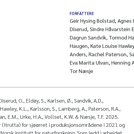
FORFATTERE
Geir Hysing Bolstad, Agnes
Diserud, Sindre Håvarstein 
Dagrun Sandvik, Tormod Ha
Haugen, Kate Louise Hawley
Anders, Rachel Paterson, S
Eva Marita Ulvan, Henning A
Tor Næsje
iserud, O., Eldøy, S., Karlsen, Ø., Sandvik, A.D.,
Hawley, K.L., Karlsson, S., Lamberg, A., Paterson, R.A.,
n, E.M., Urke, H.A., Vollset, K.W. & Næsje, T.F. 2025.
 (Itrutta) for sjøørret i produksjonsområdene i 2021 og
orsk institutt for naturforskning. Som ledd i arbeidet