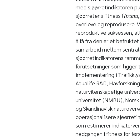
med sjøørretindikatoren pub
sjøørretens fitness (𝐼𝑡𝑟𝑢
overleve og reprodusere. V
reproduktive suksessen, al
å få fra den er et befrukte
samarbeid mellom sentrale
sjøørretindikatorens ramme
forutsetninger som ligger t
implementering i Trafikkly
Aqualife R&D, Havforskning
naturvitenskapelige univer
universitet (NMBU), Norsk 
og Skandinavisk naturoverv
operasjonalisere sjøørretin
som estimerer indikatorve
nedgangen i fitness for fø