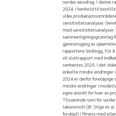
norske vassdrag. I denne r
2024. I henhold til bestill
ulike produksjonsområden
sensitivitetsanalyser. Dere
med sensitivitetsanalyser. 
sammenligningsgrunnlag for
gjennomgang av sjøørretin
rapportens Vedlegg. For å 
vil sluttrapport med indik
senhøstes 2025. I det vide
enkelte mindre endringer i
2024 er derfor foreløpige 
mindre endringer i modellve
egne avsnitt for hver av p
Tilsvarende som for vurder
laksesmolt (jfr. Stige et a
forskjell i fitness med elle