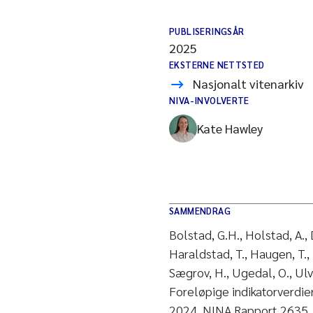
PUBLISERINGSÅR
2025
EKSTERNE NETTSTED
Nasjonalt vitenarkiv
NIVA-INVOLVERTE
Kate Hawley
SAMMENDRAG
Bolstad, G.H., Holstad, A., D
Haraldstad, T., Haugen, T., 
Sægrov, H., Ugedal, O., Ulva
Foreløpige indikatorverdier
2024. NINA Rapport 2635. N