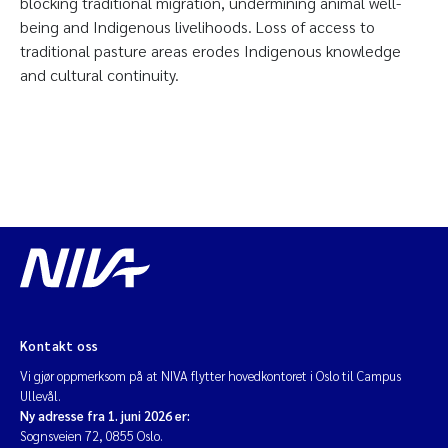
blocking traditional migration, undermining animal well-
being and Indigenous livelihoods. Loss of access to
traditional pasture areas erodes Indigenous knowledge
and cultural continuity.
Kontakt oss
Vi gjør oppmerksom på at NIVA flytter hovedkontoret i Oslo til Campus
Ullevål.
Ny adresse fra 1. juni 2026 er:
Sognsveien 72, 0855 Oslo.