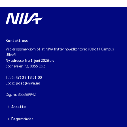
Kontakt oss
Vi gjør oppmerksom på at NIVA flytter hovedkontoret i Oslo til Campus
Ullevål.
Ny adresse fra 1. juni 2026 er:
Sognsveien 72, 0855 Oslo.
Tlf:
(+47) 22 18 51 00
Epost:
post@niva.no
Org. nr: 855869942
Ansatte
Fagområder