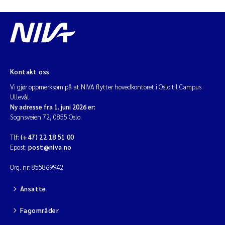
Kontakt oss
Vi gjør oppmerksom på at NIVA flytter hovedkontoret i Oslo til Campus
Ullevål.
Ny adresse fra 1. juni 2026 er:
Sognsveien 72, 0855 Oslo.
Tlf:
(+47) 22 18 51 00
Epost:
post@niva.no
Org. nr: 855869942
Ansatte
Fagområder