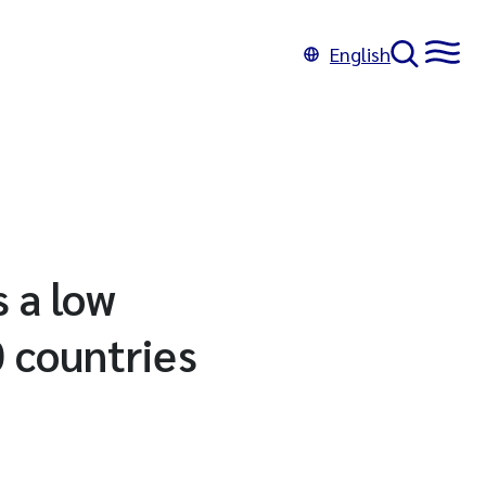
English
 a low
0 countries