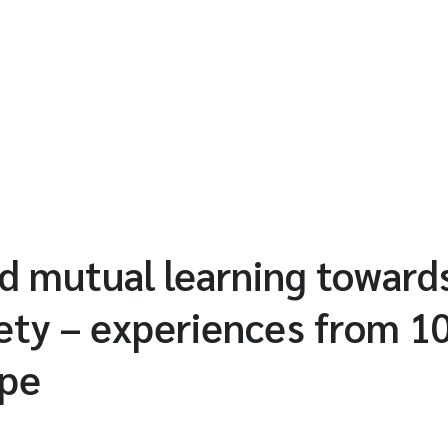
d mutual learning towards
ety – experiences from 1
ope