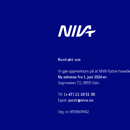
Kontakt oss
Vi gjør oppmerksom på at NIVA flytter hovedko
Ny adresse fra 1. juni 2026 er:
Sognsveien 72, 0855 Oslo.
Tlf:
(+47) 22 18 51 00
Epost:
post@niva.no
Org. nr: 855869942