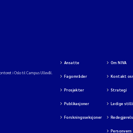
Ansatte
Om NIVA
ntoret i Oslo til Campus Ullevål.
Fagområder
Kontakt os
Prosjekter
Strategi
Publikasjoner
Ledige still
Forskningsseksjoner
Redegjørel
Personvern