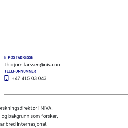
E-POSTADRESSE
thorjorn.larssen@niva.no
TELEFONNUMMER
+47 415 03 043
rskningsdirektør i NIVA.
lo og bakgrunn som forsker,
har bred internasjonal