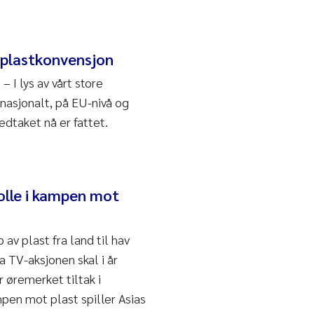
l plastkonvensjon
 I lys av vårt store
asjonalt, på EU-nivå og
vedtaket nå er fattet.
rolle i kampen mot
v plast fra land til hav
a TV-aksjonen skal i år
 øremerket tiltak i
mpen mot plast spiller Asias