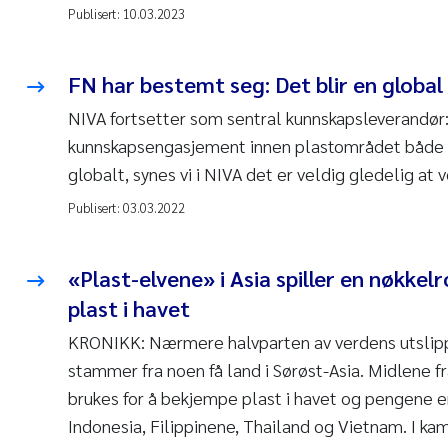
Publisert:
10.03.2023
FN har bestemt seg: Det blir en globa
NIVA fortsetter som sentral kunnskapsleverandør: –
kunnskapsengasjement innen plastområdet både n
globalt, synes vi i NIVA det er veldig gledelig at 
Publisert:
03.03.2022
«Plast-elvene» i Asia spiller en nøkkel
plast i havet
KRONIKK: Nærmere halvparten av verdens utslipp a
stammer fra noen få land i Sørøst-Asia. Midlene fr
brukes for å bekjempe plast i havet og pengene er
Indonesia, Filippinene, Thailand og Vietnam. I ka