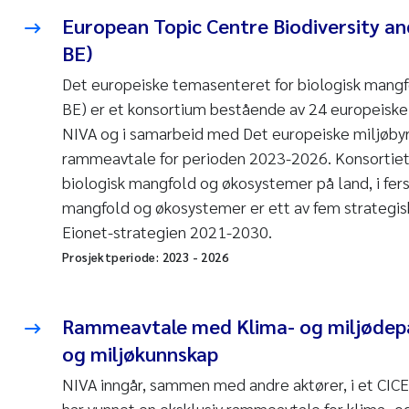
European Topic Centre Biodiversity a
BE)
Det europeiske temasenteret for biologisk mang
BE) er et konsortium bestående av 24 europeiske 
NIVA og i samarbeid med Det europeiske miljøbyr
rammeavtale for perioden 2023-2026. Konsortiet 
biologisk mangfold og økosystemer på land, i fers
mangfold og økosystemer er ett av fem strategis
Eionet-strategien 2021-2030.
Prosjektperiode:
2023
-
2026
Rammeavtale med Klima- og miljødepa
og miljøkunnskap
NIVA inngår, sammen med andre aktører, i et CI
har vunnet en eksklusiv rammeavtale for klima- o