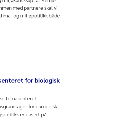
mmen med partnere skal vi
klima- og miljøpolitikk både
enteret for biologisk
iske temasenteret
sgrunnlaget for europeisk
jøpolitikk er basert på