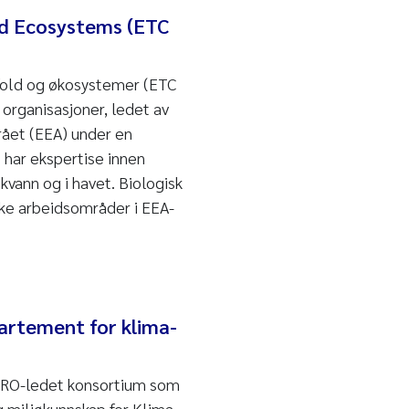
nd Ecosystems (ETC
fold og økosystemer (ETC
organisasjoner, ledet av
ået (EEA) under en
har ekspertise innen
kvann og i havet. Biologisk
ke arbeidsområder i EEA-
rtement for klima-
CERO-ledet konsortium som
g miljøkunnskap for Klima-