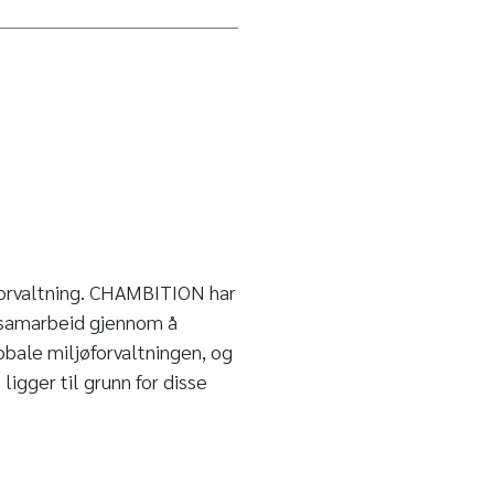
øforvaltning. CHAMBITION har
jøsamarbeid gjennom å
obale miljøforvaltningen, og
ligger til grunn for disse