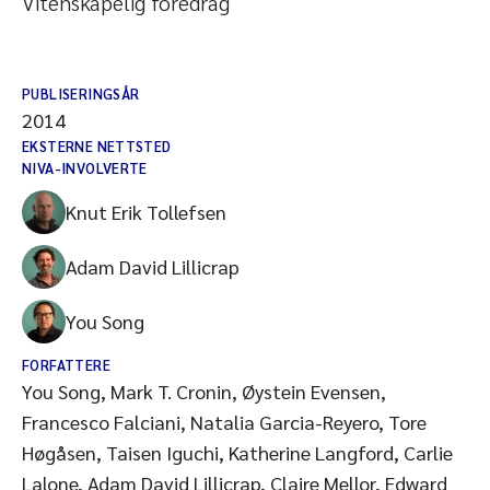
Vitenskapelig foredrag
PUBLISERINGSÅR
2014
EKSTERNE NETTSTED
NIVA-INVOLVERTE
Knut Erik Tollefsen
Adam David Lillicrap
You Song
FORFATTERE
You Song, Mark T. Cronin, Øystein Evensen,
Francesco Falciani, Natalia Garcia-Reyero, Tore
Høgåsen, Taisen Iguchi, Katherine Langford, Carlie
Lalone, Adam David Lillicrap, Claire Mellor, Edward