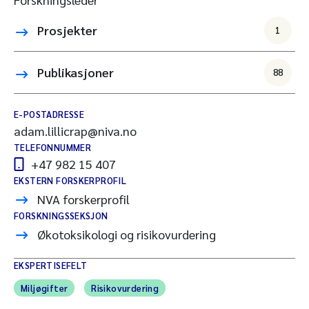
Prosjekter
1
Publikasjoner
88
E-POSTADRESSE
adam.lillicrap@niva.no
TELEFONNUMMER
+47 982 15 407
EKSTERN FORSKERPROFIL
NVA forskerprofil
FORSKNINGSSEKSJON
Økotoksikologi og risikovurdering
EKSPERTISEFELT
Miljøgifter
Risikovurdering