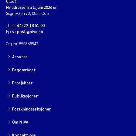
Ullevål.
Ny adresse fra 1. juni 2026 er:
Sognsveien 72, 0855 Oslo.
Tlf:
(+47) 22 18 51 00
Epost:
post@niva.no
Org. nr: 855869942
Ansatte
Fagområder
Prosjekter
Publikasjoner
Forskningsseksjoner
Om NIVA
Kontakt oss