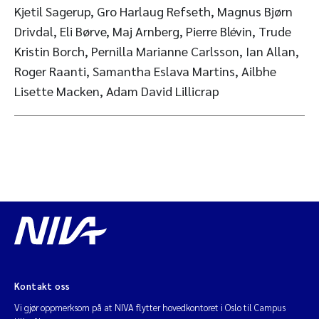
Kjetil Sagerup, Gro Harlaug Refseth, Magnus Bjørn
Drivdal, Eli Børve, Maj Arnberg, Pierre Blévin, Trude
Kristin Borch, Pernilla Marianne Carlsson, Ian Allan,
Roger Raanti, Samantha Eslava Martins, Ailbhe
Lisette Macken, Adam David Lillicrap
Kontakt oss
Vi gjør oppmerksom på at NIVA flytter hovedkontoret i Oslo til Campus