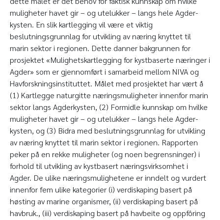
dette målet er det behov for faktisk kunnskap om hvilke
muligheter havet gir – og utelukker – langs hele Agder-
kysten. En slik kartlegging vil være et viktig
beslutningsgrunnlag for utvikling av næring knyttet til
marin sektor i regionen. Dette danner bakgrunnen for
prosjektet «Mulighetskartlegging for kystbaserte næringer i
Agder» som er gjennomført i samarbeid mellom NIVA og
Havforskningsinstituttet. Målet med prosjektet har vært å
(1) Kartlegge naturgitte næringsmuligheter innenfor marin
sektor langs Agderkysten, (2) Formidle kunnskap om hvilke
muligheter havet gir – og utelukker – langs hele Agder-
kysten, og (3) Bidra med beslutningsgrunnlag for utvikling
av næring knyttet til marin sektor i regionen. Rapporten
peker på en rekke muligheter (og noen begrensninger) i
forhold til utvikling av kystbasert næringsvirksomhet i
Agder. De ulike næringsmulighetene er inndelt og vurdert
innenfor fem ulike kategorier (i) verdiskaping basert på
høsting av marine organismer, (ii) verdiskaping basert på
havbruk., (iii) verdiskaping basert på havbeite og oppfôring