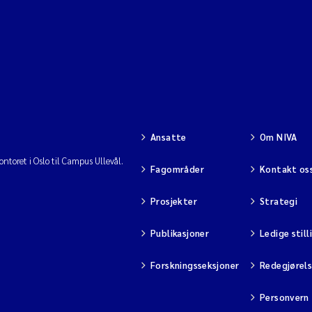
Ansatte
Om NIVA
ntoret i Oslo til Campus Ullevål.
Fagområder
Kontakt os
Prosjekter
Strategi
Publikasjoner
Ledige still
Forskningsseksjoner
Redegjørel
Personvern