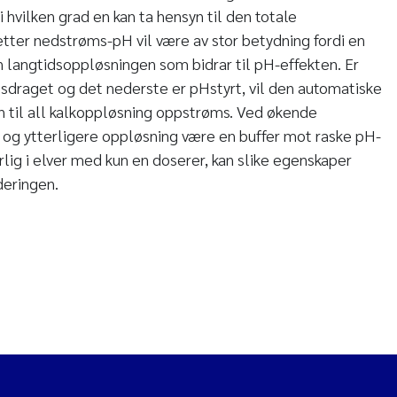
i hvilken grad en kan ta hensyn til den totale
etter nedstrøms-pH vil være av stor betydning fordi en
en langtidsoppløsningen som bidrar til pH-effekten. Er
assdraget og det nederste er pHstyrt, vil den automatiske
 til all kalkoppløsning oppstrøms. Ved økende
n og ytterligere oppløsning være en buffer mot raske pH-
rlig i elver med kun en doserer, kan slike egenskaper
deringen.