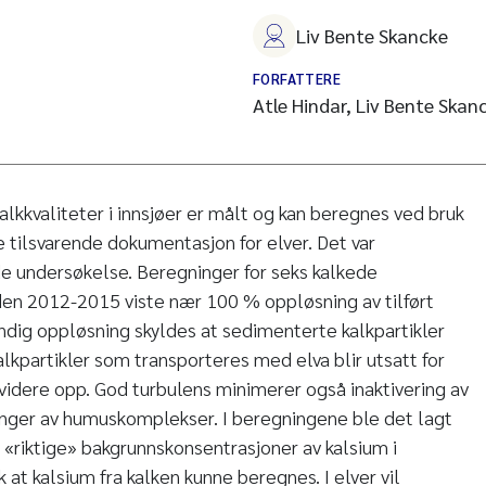
Liv Bente Skancke
FORFATTERE
Atle Hindar, Liv Bente Skan
alkkvaliteter i innsjøer er målt og kan beregnes ved bruk
e tilsvarende dokumentasjon for elver. Det var
e undersøkelse. Beregninger for seks kalkede
den 2012-2015 viste nær 100 % oppløsning av tilført
ndig oppløsning skyldes at sedimenterte kalkpartikler
lkpartikler som transporteres med elva blir utsatt for
 videre opp. God turbulens minimerer også inaktivering av
inger av humuskomplekser. I beregningene ble det lagt
il «riktige» bakgrunnskonsentrasjoner av kalsium i
k at kalsium fra kalken kunne beregnes. I elver vil