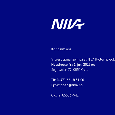
Kontakt oss
Vi gjør oppmerksom på at NIVA flytter hovedko
Ny adresse fra 1. juni 2026 er:
Sognsveien 72, 0855 Oslo.
Tlf:
(+47) 22 18 51 00
Epost:
post@niva.no
Org. nr: 855869942