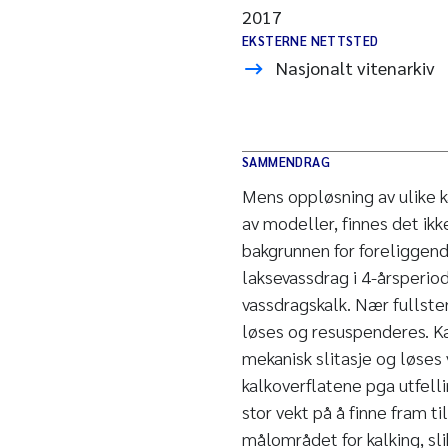
2017
EKSTERNE NETTSTED
Nasjonalt vitenarkiv
SAMMENDRAG
Mens oppløsning av ulike k
av modeller, finnes det ikk
bakgrunnen for foreliggend
laksevassdrag i 4-årsperio
vassdragskalk. Nær fullste
løses og resuspenderes. Ka
mekanisk slitasje og løses
kalkoverflatene pga utfell
stor vekt på å finne fram t
målområdet for kalking, sli