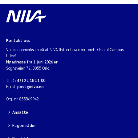
Kontakt oss
Vi gjør oppmerksom på at NIVA flytter hovedkontoret i Oslo til Campus
Ullevål.
Ny adresse fra 1. juni 2026 er:
Sognsveien 72, 0855 Oslo.
Tlf:
(+47) 22 18 51 00
Epost:
post@niva.no
Org. nr: 855869942
Ansatte
Fagområder