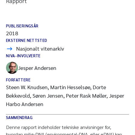
Rapport
PUBLISERINGSÅR
2018
EKSTERNE NETTSTED
Nasjonalt vitenarkiv
NIVA-INVOLVERTE
Jesper Andersen
FORFATTERE
Steen W. Knudsen, Martin Hesselsøe, Dorte
Bekkevold, Søren Jensen, Peter Rask Møller, Jesper
Harbo Andersen
SAMMENDRAG
Denne rapport indeholder tekniske anvisninger for,
hvordan miljø-DNA (environmental-DNA, eller eDNA) kan