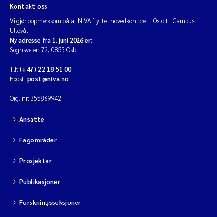
Kontakt oss
Vi gjør oppmerksom på at NIVA flytter hovedkontoret i Oslo til Campus
Ullevål.
Ny adresse fra 1. juni 2026 er:
Sognsveien 72, 0855 Oslo.
Tlf:
(+47) 22 18 51 00
Epost:
post@niva.no
Org. nr: 855869942
Ansatte
Fagområder
Prosjekter
Publikasjoner
Forskningsseksjoner