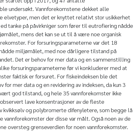
er startet opp i 2017, og 47 antatte
ble undersøkt. Vannforekomstene dekket alle
 elvetyper, men det er knyttet relativt stor usikkerhet
Med tanke på påvirkniger som fører til eutrofiering nådde
ømålet, mens det kan se ut til å være noe organisk
orekomster. For forsuringsparameterne var det 18
nådde miljømålet, med noe dårligere tilstand på
landet. Det er behov for mer data og en sammenstilling
 ulike forsuringsparameterne før vi konkluderer med at
er faktisk er forsuret. For fiskeindeksen ble det
ov for mer data og en revidering av indeksen, da kun 3
vært god tilstand, og hele 35 vannforekomster ikke
observert lave konsentrasjoner av de fleste
v kvikksølv og polybromerte difenyletere, som begge lå
le vannforekomster der disse var målt. Også noen av de
ene oversteg grenseverdien for noen vannforekomster.