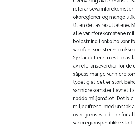
Overvåking av referanseelv
referansevannforekomster 
økoregioner og mange ulike
til en del av resultatene. 
alle vannforekomstene milj
belastning i enkelte vannf
vannforekomster som ikke 
Sørlandet enn i resten av 
av referanseverdier for de
såpass mange vannforekomst
tydelig at det er stort beh
vannforekomster havnet i s
nådde miljømålet. Det ble 
miljøgiftene, med unntak a
over grenseverdiene for al
vannregionspesifikke stoff