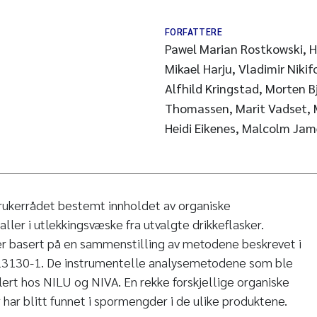
FORFATTERE
Pawel Marian Rostkowski, H
Mikael Harju, Vladimir Niki
Alfhild Kringstad, Morten Bj
Thomassen, Marit Vadset, 
Heidi Eikenes, Malcolm Jam
rukerrådet bestemt innholdet av organiske
ler i utlekkingsvæske fra utvalgte drikkeflasker.
er basert på en sammenstilling av metodene beskrevet i
3130-1. De instrumentelle analysemetodene som ble
lert hos NILU og NIVA. En rekke forskjellige organiske
 har blitt funnet i spormengder i de ulike produktene.