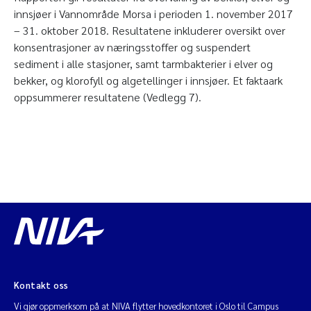
innsjøer i Vannområde Morsa i perioden 1. november 2017
– 31. oktober 2018. Resultatene inkluderer oversikt over
konsentrasjoner av næringsstoffer og suspendert
sediment i alle stasjoner, samt tarmbakterier i elver og
bekker, og klorofyll og algetellinger i innsjøer. Et faktaark
oppsummerer resultatene (Vedlegg 7).
Kontakt oss
Vi gjør oppmerksom på at NIVA flytter hovedkontoret i Oslo til Campus