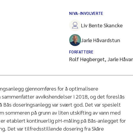
NIVA-INVOLVERTE
Liv Bente Skancke
Jarle Håvardstun
FORFATTERE
Rolf Høgberget, Jarle Håva
ringsanlegg gjennomføres for å optimalisere
n sammenfatter avvikshendelser i 2018, og det foreslås
på Bås doseringsanlegg var svært god. Det var spesielt
om sommeren på grunn av liten utskifting av vann med
 er etablert kontinuerlig pH-måling på Bås-anlegget for
g. Det var tilfredsstillende dosering fra Skåre