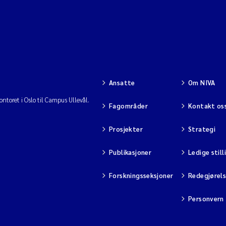
Ansatte
Om NIVA
ntoret i Oslo til Campus Ullevål.
Fagområder
Kontakt os
Prosjekter
Strategi
Publikasjoner
Ledige still
Forskningsseksjoner
Redegjørel
Personvern