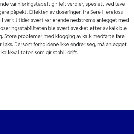
de vannføringstabell gir feil verdier, spesielt ved lave
igere påpekt. Effekten av doseringen fra Søre Herefoss
H var til tider svært varierende nedstrøms anlegget med
oseringsstabiliteten ble svært svekket etter av kalk ble
egg. Store problemer med klogging av kalk medførte fare
for laks. Dersom forholdene ikke endrer seg, må anlegget
kalkkvaliteten som gir stabil drift.