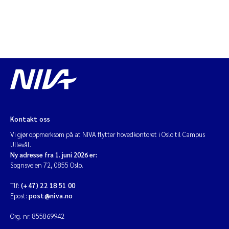
Kontakt oss
Vi gjør oppmerksom på at NIVA flytter hovedkontoret i Oslo til Campus
Ullevål.
Ny adresse fra 1. juni 2026 er:
Sognsveien 72, 0855 Oslo.
Tlf:
(+47) 22 18 51 00
Epost:
post@niva.no
Org. nr: 855869942