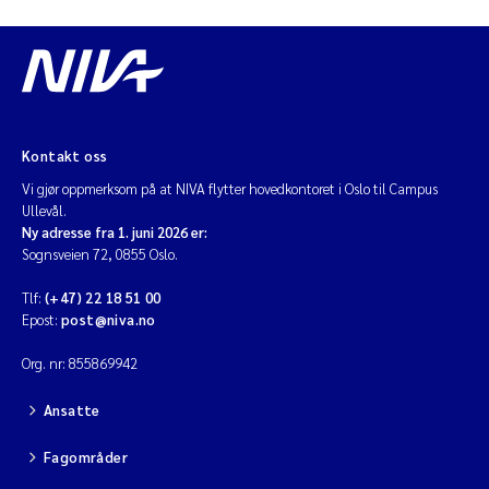
Kontakt oss
Vi gjør oppmerksom på at NIVA flytter hovedkontoret i Oslo til Campus
Ullevål.
Ny adresse fra 1. juni 2026 er:
Sognsveien 72, 0855 Oslo.
Tlf:
(+47) 22 18 51 00
Epost:
post@niva.no
Org. nr: 855869942
Ansatte
Fagområder