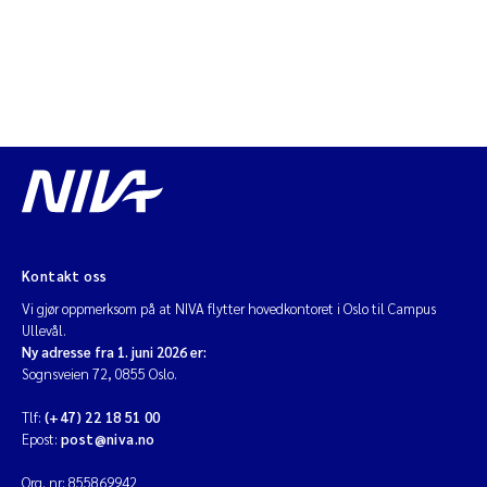
Kontakt oss
Vi gjør oppmerksom på at NIVA flytter hovedkontoret i Oslo til Campus
Ullevål.
Ny adresse fra 1. juni 2026 er:
Sognsveien 72, 0855 Oslo.
Tlf:
(+47) 22 18 51 00
Epost:
post@niva.no
Org. nr: 855869942