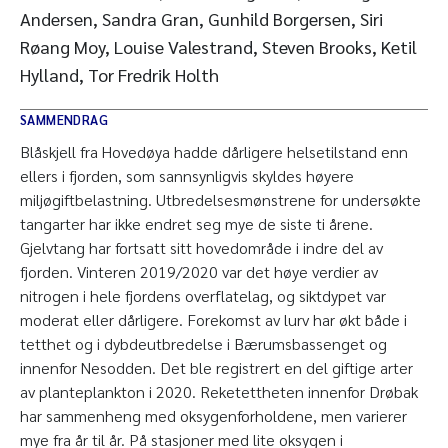
Andersen, Sandra Gran, Gunhild Borgersen, Siri
Røang Moy, Louise Valestrand, Steven Brooks, Ketil
Hylland, Tor Fredrik Holth
SAMMENDRAG
Blåskjell fra Hovedøya hadde dårligere helsetilstand enn
ellers i fjorden, som sannsynligvis skyldes høyere
miljøgiftbelastning. Utbredelsesmønstrene for undersøkte
tangarter har ikke endret seg mye de siste ti årene.
Gjelvtang har fortsatt sitt hovedområde i indre del av
fjorden. Vinteren 2019/2020 var det høye verdier av
nitrogen i hele fjordens overflatelag, og siktdypet var
moderat eller dårligere. Forekomst av lurv har økt både i
tetthet og i dybdeutbredelse i Bærumsbassenget og
innenfor Nesodden. Det ble registrert en del giftige arter
av planteplankton i 2020. Reketettheten innenfor Drøbak
har sammenheng med oksygenforholdene, men varierer
mye fra år til år. På stasjoner med lite oksygen i