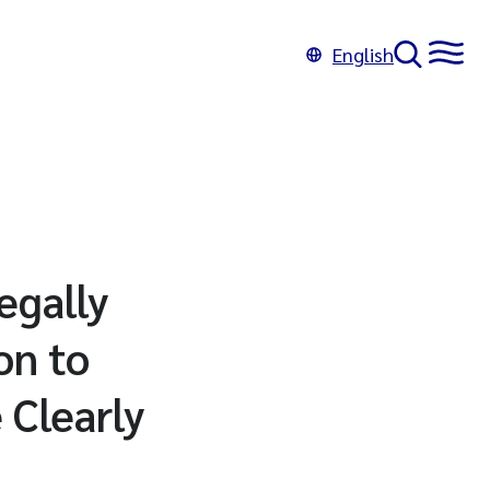
English
egally
on to
 Clearly