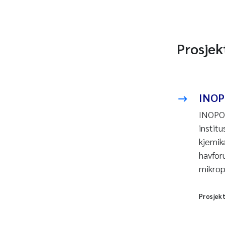
Prosjek
INO
INOPOL
instit
kjemika
havfor
mikrop
Prosjek