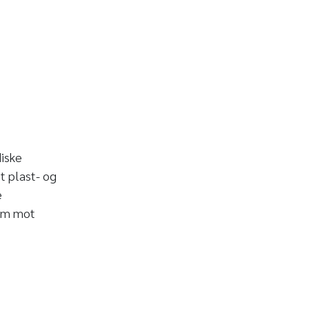
iske
t plast- og
e
ram mot