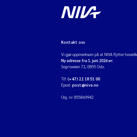
Kontakt oss
Vi gjør oppmerksom på at NIVA flytter hovedko
Ny adresse fra 1. juni 2026 er:
Sognsveien 72, 0855 Oslo.
Tlf:
(+47) 22 18 51 00
Epost:
post@niva.no
Org. nr: 855869942