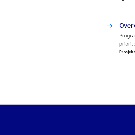
Overv
Progra
priorit
Prosjek