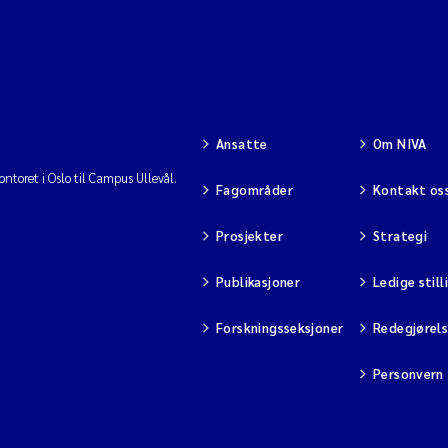
Ansatte
Om NIVA
ntoret i Oslo til Campus Ullevål.
Fagområder
Kontakt os
Prosjekter
Strategi
Publikasjoner
Ledige still
Forskningsseksjoner
Redegjørel
Personvern