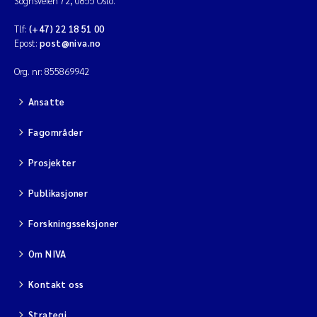
Sognsveien 72, 0855 Oslo.
Tlf:
(+47) 22 18 51 00
Epost:
post@niva.no
Org. nr: 855869942
Ansatte
Fagområder
Prosjekter
Publikasjoner
Forskningsseksjoner
Om NIVA
Kontakt oss
Strategi