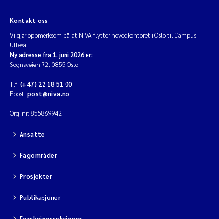
Kontakt oss
Vi gjør oppmerksom på at NIVA flytter hovedkontoret i Oslo til Campus
Ullevål.
Ny adresse fra 1. juni 2026 er:
Sognsveien 72, 0855 Oslo.
Tlf:
(+47) 22 18 51 00
Epost:
post@niva.no
Org. nr: 855869942
Ansatte
Fagområder
Prosjekter
Publikasjoner
Forskningsseksjoner