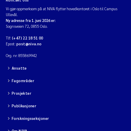
Vi gjør oppmerksom på at NIVA flytter hovedkontoret i Oslo til Campus
Ullevål.
Ny adresse fra 1. juni 2026 er:
Sognsveien 72, 0855 Oslo.
Tlf:
(+47) 22 18 51 00
Epost:
post@niva.no
Org. nr: 855869942
Ansatte
Fagområder
Prosjekter
Publikasjoner
Forskningsseksjoner
Om NIVA