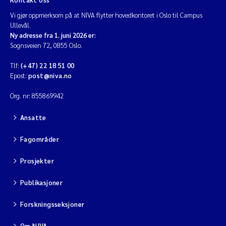
Vi gjør oppmerksom på at NIVA flytter hovedkontoret i Oslo til Campus
Ullevål.
Ny adresse fra 1. juni 2026 er:
Sognsveien 72, 0855 Oslo.
Tlf:
(+47) 22 18 51 00
Epost:
post@niva.no
Org. nr: 855869942
Ansatte
Fagområder
Prosjekter
Publikasjoner
Forskningsseksjoner
Om NIVA