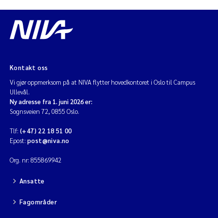
Kontakt oss
Vi gjør oppmerksom på at NIVA flytter hovedkontoret i Oslo til Campus
Ullevål.
Ny adresse fra 1. juni 2026 er:
Sognsveien 72, 0855 Oslo.
Tlf:
(+47) 22 18 51 00
Epost:
post@niva.no
Org. nr: 855869942
Ansatte
Fagområder