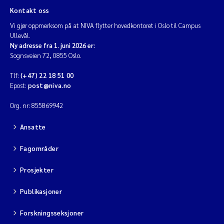
Kontakt oss
Vi gjør oppmerksom på at NIVA flytter hovedkontoret i Oslo til Campus
Ullevål.
Ny adresse fra 1. juni 2026 er:
Sognsveien 72, 0855 Oslo.
Tlf:
(+47) 22 18 51 00
Epost:
post@niva.no
Org. nr: 855869942
Ansatte
Fagområder
Prosjekter
Publikasjoner
Forskningsseksjoner