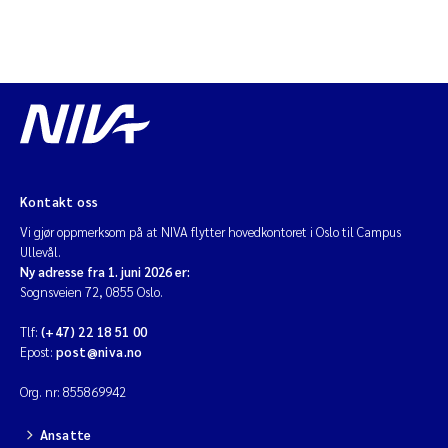
Kontakt oss
Vi gjør oppmerksom på at NIVA flytter hovedkontoret i Oslo til Campus
Ullevål.
Ny adresse fra 1. juni 2026 er:
Sognsveien 72, 0855 Oslo.
Tlf:
(+47) 22 18 51 00
Epost:
post@niva.no
Org. nr: 855869942
Ansatte