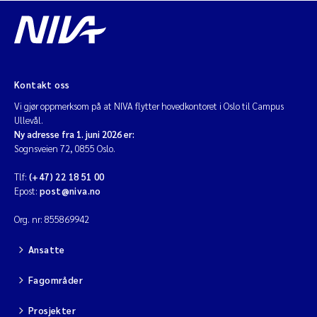
Kontakt oss
Vi gjør oppmerksom på at NIVA flytter hovedkontoret i Oslo til Campus
Ullevål.
Ny adresse fra 1. juni 2026 er:
Sognsveien 72, 0855 Oslo.
Tlf:
(+47) 22 18 51 00
Epost:
post@niva.no
Org. nr: 855869942
Ansatte
Fagområder
Prosjekter