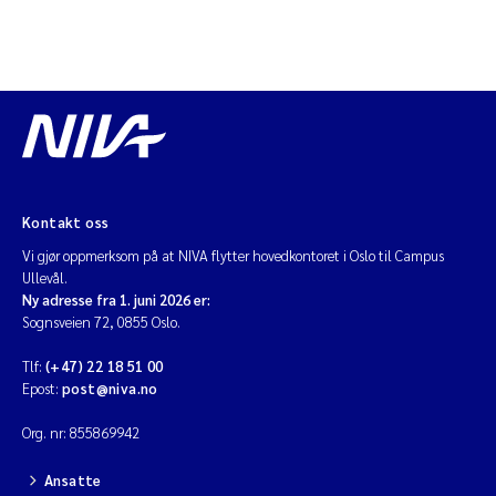
Kontakt oss
Vi gjør oppmerksom på at NIVA flytter hovedkontoret i Oslo til Campus
Ullevål.
Ny adresse fra 1. juni 2026 er:
Sognsveien 72, 0855 Oslo.
Tlf:
(+47) 22 18 51 00
Epost:
post@niva.no
Org. nr: 855869942
Ansatte