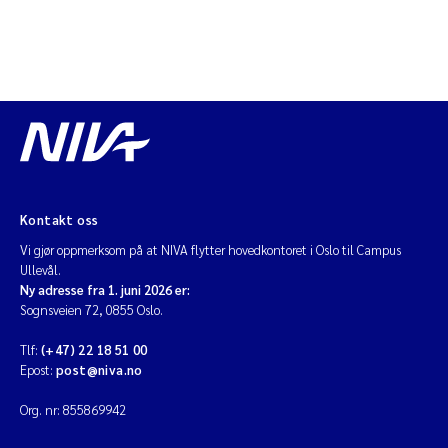
Kontakt oss
Vi gjør oppmerksom på at NIVA flytter hovedkontoret i Oslo til Campus
Ullevål.
Ny adresse fra 1. juni 2026 er:
Sognsveien 72, 0855 Oslo.
Tlf:
(+47) 22 18 51 00
Epost:
post@niva.no
Org. nr: 855869942