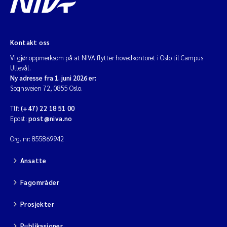
Kontakt oss
Vi gjør oppmerksom på at NIVA flytter hovedkontoret i Oslo til Campus
Ullevål.
Ny adresse fra 1. juni 2026 er:
Sognsveien 72, 0855 Oslo.
Tlf:
(+47) 22 18 51 00
Epost:
post@niva.no
Org. nr: 855869942
Ansatte
Fagområder
Prosjekter
Publikasjoner